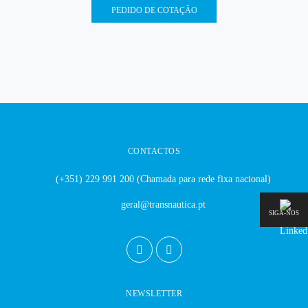
PEDIDO DE COTAÇÃO
CONTACTOS
(+351) 229 991 200
(Chamada para rede fixa nacional)
geral@transnautica.pt
SIGA-NOS
NEWSLETTER